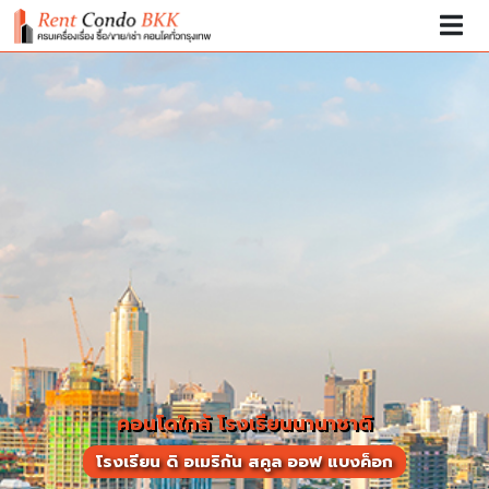
คอนโดใกล้ โรงเรียนนานาชาติ
โรงเรียน ดิ อเมริกัน สคูล ออฟ แบงค็อก