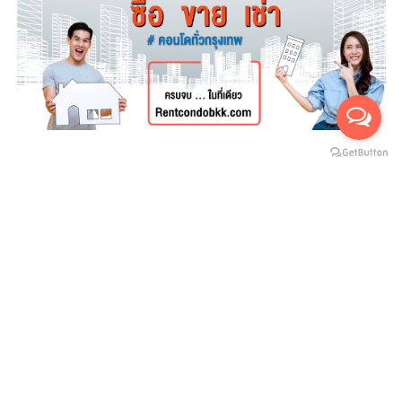
For rent
For sales
(สำหรับเช่า 0)
(สำหรับขาย 0)
ยังไม่มีประกาศ
บริษัทสายน้ำ ทองพันชั่ง จำกัด
SAINAM THONGPANCHUNG CO.,LTD
ที่อยู่ : 112/1 หมู่ 18 ซอยทรัพย์ไพลิน ถ.เชียงราก ต.คลองหนึ่ง อ.คลองหลวง