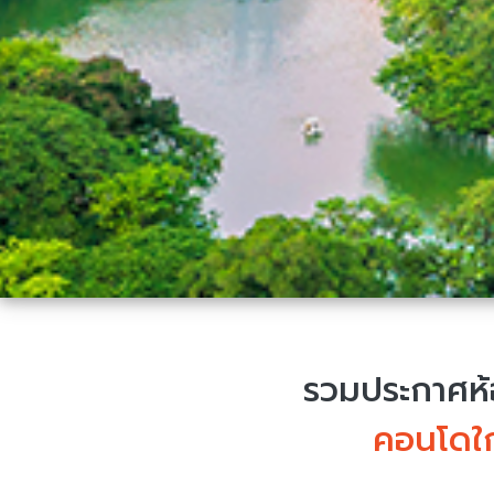
รวมประกาศห้อ
คอนโดใก