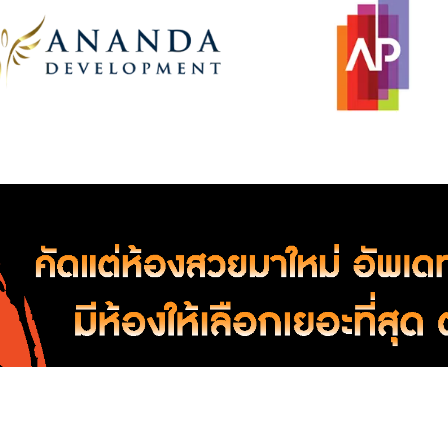
อ-ขาย คอนโดใกล้ ห้างสรรพสินค้า เดอะพาซิโอ (ล