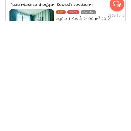
1นอน เฟอร์ครบ น่าอยู่สุดๆ รีบเลยจ้า จองด่วนๆๆ
CI02-0023
2
สตูดิโอ 1 ห้องน้ำ 24.00
m
20
ค่าเช่า/เดือน
12,500
บาท
ดูประกาศคอนโดนี้ทั้งหมด
เลือกดูประกาศคอนโดนี้
ด่วน ให้เช่า The Selected เกษตร งามวงศ์วาน ห้องมุม วิว
สวย เฟอร์ครบ 1นอน ชั้น6 อย่ารอช้า ด่วนๆๆ !!!
CI02-0024
2
1 ห้องนอน 1 ห้องน้ำ 28.00
m
6
ค่าเช่า/เดือน
15,000
บาท
ดูประกาศคอนโดนี้ทั้งหมด
เลือกดูประกาศคอนโดนี้
ให้เช่า คอนโด The Selected Kaset-Ngamwongwan ห้อง
ใหม่กิ๊ก เฟอร์ครบ ชั้น9 ใครได้อยู่ฟินแน่นอนจ้า