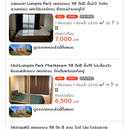
ปล่อยเช่า Lumpini Park เพชรเกษม 98 ตึกD ชั้น20 วิวติด
สวนหย่อม เฟอร์นิเจอร์ครบ หิ้วกระเป๋ามาอยู่ได้
LP31-0026
2
1 ห้องนอน 1 ห้องน้ำ 23.00
m
20
D
ค่าเช่า/เดือน
7,000
บาท
ดูประกาศคอนโดนี้ทั้งหมด
เลือกดูประกาศคอนโดนี้
ให้เช่าLumpini Park Phetkasem 98 ตึกB ชั้น19 ไม่บล็อกวิว
ฝั่งสนหลักสอง เฟอร์ครบ จัดเต็มพร้อมเข้าอยู่
LP31-0027
2
1 ห้องนอน 1 ห้องน้ำ 23.00
m
19
B
ค่าเช่า/เดือน
6,500
บาท
ดูประกาศคอนโดนี้ทั้งหมด
เลือกดูประกาศคอนโดนี้
ให้เช่าลุมพินี เพชรเกษม 98 ตึก B สงบ วิวดี โล่ง โปร่งสบาย