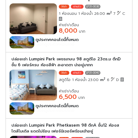
LP31-0036
2
1 ห้องนอน 1 ห้องน้ำ 26.00
m
7
C
ค่าเช่า/เดือน
8,000
บาท
ดูประกาศคอนโดนี้ทั้งหมด
เลือกดูประกาศคอนโดนี้
ปล่อยเช่า Lumpini Park เพชรเกษม 98 สตูดิโอ 23ตร.ม ตึกD
ชั้น 6 เฟอร์ครบ ห้องสีฟ้า สะอาดตา น่าอยู่มากก
LP31-0040
2
สตูดิโอ 1 ห้องน้ำ 23.00
m
6
D
ค่าเช่า/เดือน
6,500
บาท
ดูประกาศคอนโดนี้ทั้งหมด
เลือกดูประกาศคอนโดนี้
ปล่อยเช่า Lumpini Park Phetkasem 98 ตึกA ชั้น12 ห้องส
ไตส์โมเดิล แดดไม่ร้อน เฟอร์นิเจอร์พร้อมเข้าอยู่