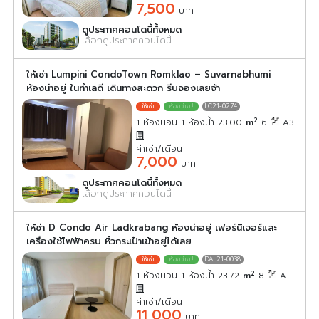
7,500
บาท
ดูประกาศคอนโดนี้ทั้งหมด
เลือกดูประกาศคอนโดนี้
ให้เช่า Lumpini CondoTown Romklao – Suvarnabhumi
ห้องน่าอยู่ ในทำเลดี เดินทางสะดวก รีบจองเลยจ้า
LC21-0274
2
1 ห้องนอน 1 ห้องน้ำ 23.00
m
6
A3
ค่าเช่า/เดือน
7,000
บาท
ดูประกาศคอนโดนี้ทั้งหมด
เลือกดูประกาศคอนโดนี้
ให้ช่า D Condo Air Ladkrabang ห้องน่าอยู่ เฟอร์นิเจอร์และ
เครื่องใช้ไฟฟ้าครบ หิ้วกระเป๋าเข้าอยู่ได้เลย
DAL21-0038
2
1 ห้องนอน 1 ห้องน้ำ 23.72
m
8
A
ค่าเช่า/เดือน
11,000
บาท