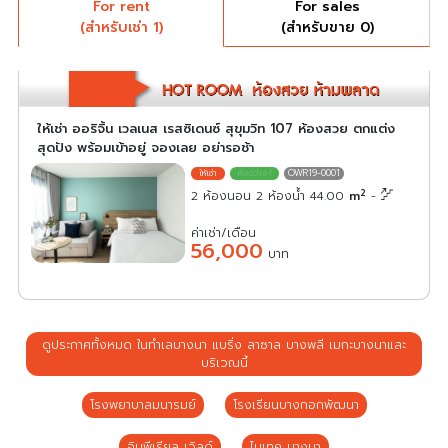
For rent
For sales
(สำหรับเช่า 1)
(สำหรับขาย 0)
ให้เช่า ออริจิ้น เวลเนส เรสซิเดนซ์ สุขุมวิท 107 ห้องสวย ตกแต่ง
สุดปัง พร้อมเข้าอยู่ จองเลย อย่ารอช้า
OWR19-0001
2
2 ห้องนอน 2 ห้องน้ำ 44.00
m
-
ค่าเช่า/เดือน
56,000
บาท
ดูประกาศทั้งหมด ในทำเลบางนา แบริ่ง ลาซาล บางพลี เมกะบางนาและ
บริเวณนี้
โรงพยาบาลมนารมย์
โรงเรียนบางกอกพัฒนา
อิมพีเรียล เวิลด์
ไบเทค บางนา