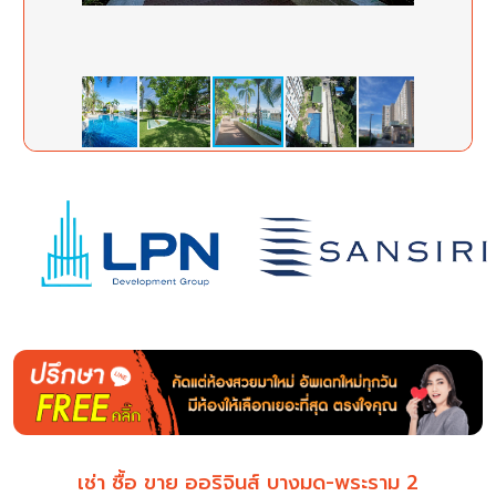
เช่า ซื้อ ขาย ออริจินส์ บางมด-พระราม 2