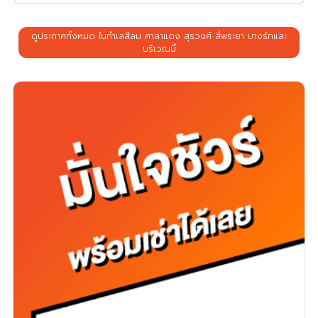
ดูประกาศทั้งหมด ในทำเลสีลม ศาลาแดง สุรวงศ์ สี่พระยา บางรักและ
บริเวณนี้