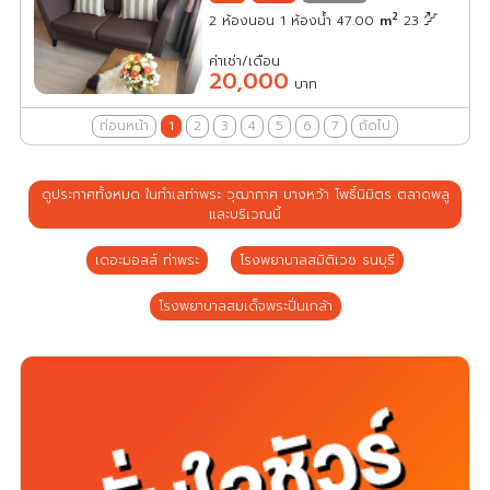
2
2 ห้องนอน 1 ห้องน้ำ 47.00
m
23
ค่าเช่า/เดือน
20,000
บาท
ก่อนหน้า
1
2
3
4
5
6
7
ถัดไป
ดูประกาศทั้งหมด ในทำเลท่าพระ วุฒากาศ บางหว้า โพธิ์นิมิตร ตลาดพลู
และบริเวณนี้
เดอะมอลล์ ท่าพระ
โรงพยาบาลสมิติเวช ธนบุรี
โรงพยาบาลสมเด็จพระปิ่นเกล้า