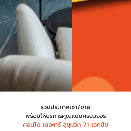
รวมประกาศเช่า/ขาย
พร้อมให้บริการคุณแบบครบวงจร
คอนโด เดอะทรี สุขุมวิท 71-เอกมัย