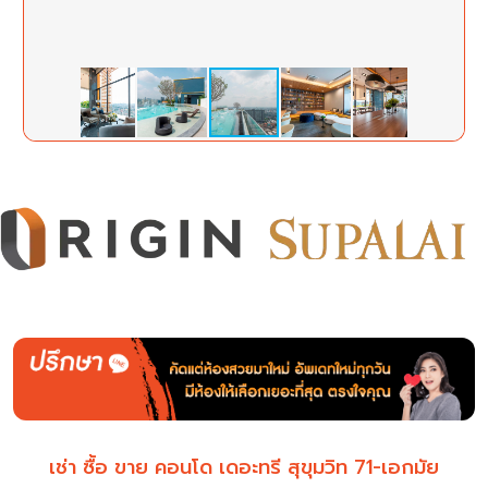
เช่า ซื้อ ขาย คอนโด เดอะทรี สุขุมวิท 71-เอกมัย