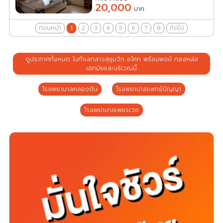
20,000
บาท
ก่อนหน้า
1
2
3
4
5
6
7
8
ถัดไป
ดูประกาศทั้งหมด ในทำเลกลางสุขุมวิท อโศก พร้อมพงษ์ ทองหล่อ
เอกมัยและบริเวณนี้
โรงพยาบาลคลองตัน
โรงพยาบาลแพทย์ปัญญา
โรงพยาบาลเพชรเวช