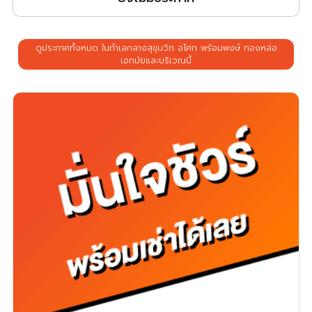
ดูประกาศทั้งหมด ในทำเลกลางสุขุมวิท อโศก พร้อมพงษ์ ทองหล่อ
เอกมัยและบริเวณนี้