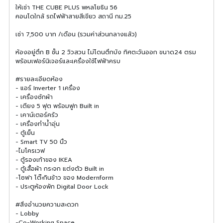
ให้เช่า THE CUBE PLUS พหลโยธิน 56
คอนโดใกล้ รถไฟฟ้าสายสีเขียว สถานี กม.25
เช่า 7,500 บาท /เดือน (รวมค่าส่วนกลางแล้ว)
ห้องอยู่ตึก B ชั้น 2 วิวสวน ไม่โดนตึกบัง ทิศตะวันออก ขนาด24 ตรม
พร้อมเฟอร์นิเจอร์และเครื่องใช้ไฟฟ้าครบ
#รายละเอียดห้อง
- แอร์ Inverter 1 เครื่อง
- เครื่องซักผ้า
- เตียง 5 ฟุต พร้อมฟูก Built in
- เคาน์เตอร์ครัว
- เครื่องทำน้ำอุ่น
- ตู้เย็น
- Smart TV 50 นิ้ว
-ไมโครเวฟ
- ตู้รองเท้าของ IKEA
- ตู้เสื้อผ้า กระจก แต่งตัว Built in
-โซฟา โต๊ะกินข้าว ของ Modernform
- ประตูห้องพัก Digital Door Lock
#สิ่งอำนวยความสะดวก
- Lobby
-Co-Working Space