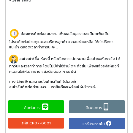
- Zeer รังสิต
ต้องการติดต่อสอบถาม
เพื่อขอข้อมูลรายละเอียดเพิ่มเติม
โปรดติดต่อฝ่ายดูแลและบริการลูกค้า จะคอยช่วยเหลือ ให้คำปรึกษา
แนะนำ ตลอดเวลาทำการนะคะ ...
สนใจเช่า/ซื้อ ห้องนี้
หรือต้องการนัดหมายเพื่อเข้าชมห้องจริง ได้
ทุกวันและเวลาทำการ โดยไม่มีค่าใช้จ่ายใดๆ ทั้งสิ้น เพียงแจ้งรหัสห้องที่
คุณสนใจให้เราทราบ แล้วติดต่อมาหาเราได้
ทาง Line@ และสายด่วนโทรศัพท์ ได้เลยค่ะ
สนใจรีบติดต่อด่วนนะคะ ... เรายินดีและพร้อมให้บริการค่ะ
ติดต่อทาง
ติดต่อทาง
รหัส CP07-0001
แชร์ประกาศไป