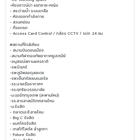
-ห้องซาวน์น่า แยกชาย-หญิง
- สระว่ายน้ำ ระบบเกลือ
- ห้องออกกำลังกาย
- สวนหย่อม
- ที่จอดรถ
- Access Card Control / กล้อง CCTV / รปภ. 24 ชม.
#สถานที่ใกล้เคียง
- สนามบินดอนเมือง
-สนามกีฬากองทัพอากาศธูปเตมีย์
-อนุสรณ์สถานแห่งชาติ
-รพ.บี.แคร์
-รพ.ภูมิพลอดุลยเดช
-รพ.เซ็นทรัลเยนเนอรัล
-รร.นายเรืออากาศฯ
-รร.ฤทธิยะวรรณาลัย
-ม.นอร์ทกรุงเทพ (สะพานใหม่)
-รร.สารสาสน์วิเทศสายไหม
-ม.รังสิต
- ตลาดเอ.ซี.สายไหม
- Big C รังสิต
- แมคโครรังสิต
- เทสโก้โลตัส ลำลูกกา
- Future รังสิต