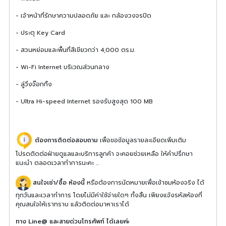
- เจ้าหน้าที่รักษาความปลอดภัย และ กล้องวงจรปิด
- ประตุ Key Card
- สวนหย่อมและพื้นที่สีเขียวกว่า 4,000 ตร.ม.
- Wi-Fi Internet บริเวณส่วนกลาง
- ลู่วิ่งจ๊อกกิ้ง
- Ultra Hi-speed Internet รองรับสูงสุด 100 MB
ต้องการติดต่อสอบถาม
เพื่อขอข้อมูลรายละเอียดเพิ่มเติม
โปรดติดต่อฝ่ายดูแลและบริการลูกค้า จะคอยช่วยเหลือ ให้คำปรึกษา
แนะนำ ตลอดเวลาทำการนะคะ ...
สนใจเช่า/ซื้อ ห้องนี้
หรือต้องการนัดหมายเพื่อเข้าชมห้องจริง ได้
ทุกวันและเวลาทำการ โดยไม่มีค่าใช้จ่ายใดๆ ทั้งสิ้น เพียงแจ้งรหัสห้องที่
คุณสนใจให้เราทราบ แล้วติดต่อมาหาเราได้
ทาง Line@ และสายด่วนโทรศัพท์ ได้เลยค่ะ