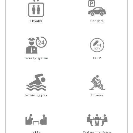
Elevator
Car park
Security system
CCTV
Swimming pool
Fittness
Lobby
Co-Learning Space