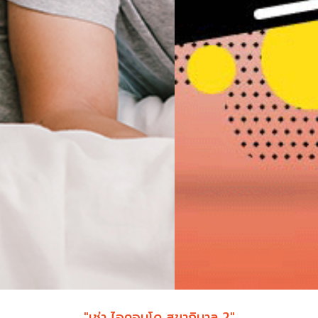
"เช่า ไอคอนโด สุขาภิบาล 2"