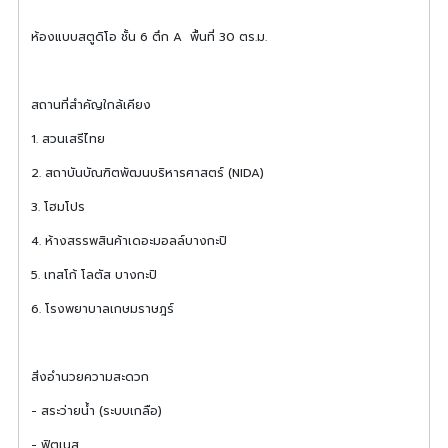
ห้องแบบสตูดิโอ ชั้น 6 ตึก A พื้นที่ 30 ตร.ม.
สถานที่สำคัญใกล้เคียง
1. สวนเสรีไทย
2. สถาบันบัณฑิตพัฒนบริหารศาสตร์ (NIDA)
3. โฮมโปร
4. ห้างสรรพสินค้าเดอะมอลล์บางกะปิ
5. เทสโก้ โลตัส บางกะปิ
6. โรงพยาบาลเกษมราษฎร์
สิ่งอำนวยความสะดวก
- สระว่ายน้ำ (ระบบเกลือ)
- ฟิตเนส