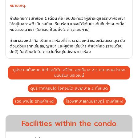
หมายเหตุ:
ค่าประกันการเช่าห้อง 2 เดือน
คือ เงินประกันว่าผู้เช่าจะดูแลรักษาห้องเช่า
ให้อยู่ในสภาพดี เป็นระเบียบเรียบร้อย และจะได้เงินประกันคืนทั้งหมดเมื่อ
หมดสัญญาเช่า (ในกรณีที่ไม่มีสิ่งใดชำรุดเสียหาย)
ค่าเช่าล่วงหน้า
คือ เงินค่าเช่าห้องที่ชำระมาล่วงหน้าของเดือนแรกสุด นับ
ตั้งแต่วันแรกที่เริ่มสัญญาเช่า และผู้เช่าจะเริ่มชำระค่าเช่าห้อง (รายเดือน
ปกติ) ในเดือนถัดไป ตามวันที่ระบุในสัญญาเช่าห้อง
ดูประกาศทั้งหมด ในทำเลนิด้า เสรีไทย สุขาภิบาล 2-3 ปลายรามคำแหง
มีนบุรีและบริเวณนี้
ดูประกาศคอนโด ไอคอนโด สุขาภิบาล 2 ทั้งหมด
เดอะพาซิโอ (รามคําแหง)
โรงพยาบาลเกษมราษฎร์ รามคำแหง
Facilities within the condo