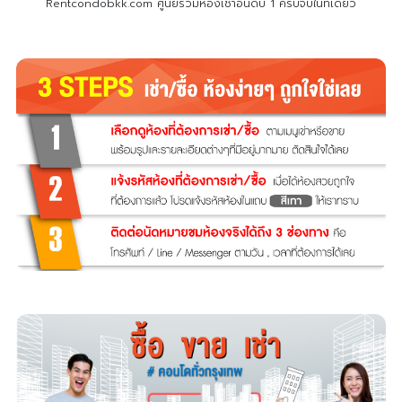
Rentcondobkk.com ศูนย์รวมห้องเช่าอันดับ 1 ครบจบในที่เดียว