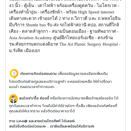
43 นิ้ว - ตู้เย็น - เตาไฟฟ้า พร้อมเครื่องดูดควัน - ไมโครเวฟ -
เครื่องทำน้ำอุ่น - เครื่องซักผ้า - พร้อม High Speed internet
เดินทางสะดวก เข้าออกได้ 2 ทาง ถ.วิภาวดี และ ถ.พหลโยธิน
มีบริการ Shuttle bus รับ-ส่ง รถไฟฟ้าสถานี คปอ. สถานที่ใกล้
เคียง - ตลาดลำลูกกา - สนามบินดอนเมือง - ฐานทัพอากาศ -
Asia Aviation Academy ศูนย์ฝึกไทยแอร์เอเชีย - ตรงข้าม
รพ.ศัลยกรรมตกแต่งดิอาท The Art Plastic Surgery Hospital -
ม.รังสิต เมืองเอก
ต้องการติดต่อสอบถาม
เพื่อขอข้อมูลรายละเอียดเพิ่มเติม
โปรดติดต่อฝ่ายดูแลและบริการลูกค้า จะคอยช่วยเหลือ ให้คำปรึกษา
แนะนำ ตลอดเวลาทำการนะคะ ...
สนใจเช่า/ซื้อ ห้องนี้
หรือต้องการนัดหมายเพื่อเข้าชมห้องจริง ได้
ทุกวันและเวลาทำการ โดยไม่มีค่าใช้จ่ายใดๆ ทั้งสิ้น เพียงแจ้งรหัสห้องที่
คุณสนใจให้เราทราบ แล้วติดต่อมาหาเราได้
ทาง Line@ และสายด่วนโทรศัพท์ ได้เลยค่ะ
สนใจรีบติดต่อด่วนนะคะ ... เรายินดีและพร้อมให้บริการค่ะ