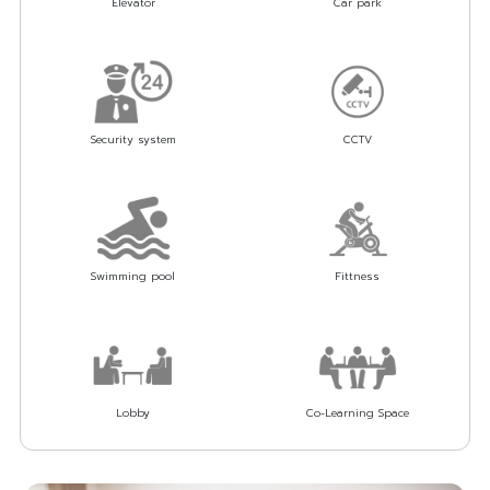
Elevator
Car park
Security system
CCTV
Swimming pool
Fittness
Lobby
Co-Learning Space