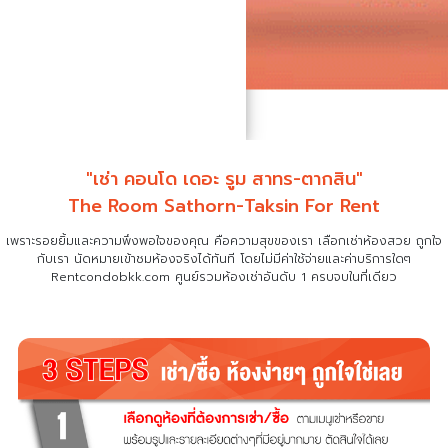
"เช่า คอนโด เดอะ รูม สาทร-ตากสิน"
The Room Sathorn-Taksin For Rent
เพราะรอยยิ้มและความพึงพอใจของคุณ คือความสุขของเรา เลือกเช่าห้องสวย ถูกใจ
กับเรา
นัดหมายเข้าชมห้องจริงได้ทันที โดยไม่มีค่าใช้จ่ายและค่าบริการใดๆ
Rentcondobkk.com ศูนย์รวมห้องเช่าอันดับ 1 ครบจบในที่เดียว