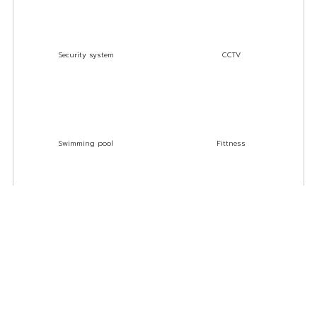
Security system
CCTV
Swimming pool
Fittness
Lobby
Co-Learning Space
ที่สุดของการบริการ เพื่ออำนวยความสะดวกสูงสุด