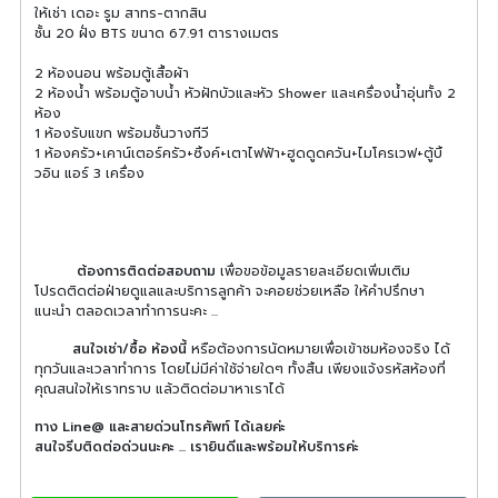
ให้เช่า เดอะ รูม สาทร-ตากสิน
ชั้น 20 ฝั่ง BTS ขนาด 67.91 ตารางเมตร
2 ห้องนอน พร้อมตู้เสื้อผ้า
2 ห้องน้ำ พร้อมตู้อาบน้ำ หัวฝักบัวและหัว Shower และเครื่องน้ำอุ่นทั้ง 2
ห้อง
1 ห้องรับแขก พร้อมชั้นวางทีวี
1 ห้องครัว+เคาน์เตอร์ครัว+ซิ้งค์+เตาไฟฟ้า+ฮูดดูดควัน+ไมโครเวฟ+ตู้บิ้
วอิน แอร์ 3 เครื่อง
ต้องการติดต่อสอบถาม
เพื่อขอข้อมูลรายละเอียดเพิ่มเติม
โปรดติดต่อฝ่ายดูแลและบริการลูกค้า จะคอยช่วยเหลือ ให้คำปรึกษา
แนะนำ ตลอดเวลาทำการนะคะ ...
สนใจเช่า/ซื้อ ห้องนี้
หรือต้องการนัดหมายเพื่อเข้าชมห้องจริง ได้
ทุกวันและเวลาทำการ โดยไม่มีค่าใช้จ่ายใดๆ ทั้งสิ้น เพียงแจ้งรหัสห้องที่
คุณสนใจให้เราทราบ แล้วติดต่อมาหาเราได้
ทาง Line@ และสายด่วนโทรศัพท์ ได้เลยค่ะ
สนใจรีบติดต่อด่วนนะคะ ... เรายินดีและพร้อมให้บริการค่ะ