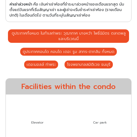
ค่าเช่าล่วงหน้า
คือ เงินค่าเช่าห้องที่ชำระมาล่วงหน้าของเดือนแรกสุด นับ
ตั้งแต่วันแรกที่เริ่มสัญญาเช่า และผู้เช่าจะเริ่มชำระค่าเช่าห้อง (รายเดือน
ปกติ) ในเดือนถัดไป ตามวันที่ระบุในสัญญาเช่าห้อง
ดูประกาศทั้งหมด ในทำเลท่าพระ วุฒากาศ บางหว้า โพธิ์นิมิตร ตลาดพลู
และบริเวณนี้
ดูประกาศคอนโด คอนโด เดอะ รูม สาทร-ตากสิน ทั้งหมด
เดอะมอลล์ ท่าพระ
โรงพยาบาลสมิติเวช ธนบุรี
Facilities within the condo
Elevator
Car park