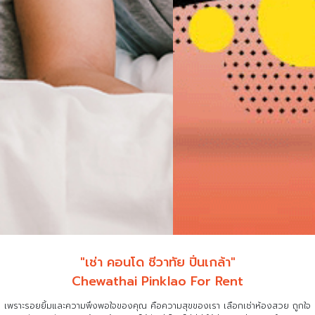
"เช่า คอนโด ชีวาทัย ปิ่นเกล้า"
Chewathai Pinklao For Rent
เพราะรอยยิ้มและความพึงพอใจของคุณ คือความสุขของเรา เลือกเช่าห้องสวย ถูกใจ