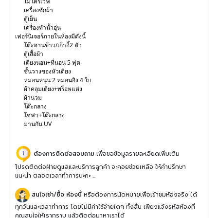
ไมโครเวฟ
เครื่องซักผ้า
ตู้เย็น
เครื่องทำน้ำอุ่น
เฟอร์นิเจอร์ภายในห้องมีดังนี้
โต๊ะทานข้าว/เก้าอี้2 ตัว
ตู้เสื้อผ้า
เตียงนอน+ที่นอน 5 ฟุต
ชั้นวางของหัวเตียง
หมอนหนุน 2 หมอนอิง 4 ใบ
ผ้าคลุมเตียง+พร็อพแต่ง
ผ้านวม
โต๊ะกลาง
โซฟา+โต๊ะกลาง
ม่านกัน UV
ต้องการติดต่อสอบถาม
เพื่อขอข้อมูลรายละเอียดเพิ่มเติม
โปรดติดต่อฝ่ายดูแลและบริการลูกค้า จะคอยช่วยเหลือ ให้คำปรึกษา
แนะนำ ตลอดเวลาทำการนะคะ ...
สนใจเช่า/ซื้อ ห้องนี้
หรือต้องการนัดหมายเพื่อเข้าชมห้องจริง ได้
ทุกวันและเวลาทำการ โดยไม่มีค่าใช้จ่ายใดๆ ทั้งสิ้น เพียงแจ้งรหัสห้องที่
คุณสนใจให้เราทราบ แล้วติดต่อมาหาเราได้