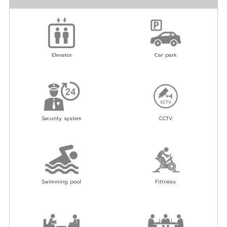
Elevator
Car park
Security system
CCTV
Swimming pool
Fittness