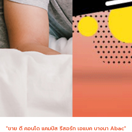
"ขาย ดี คอนโด แคมปัส รีสอร์ท เอแบค บางนา Abac"