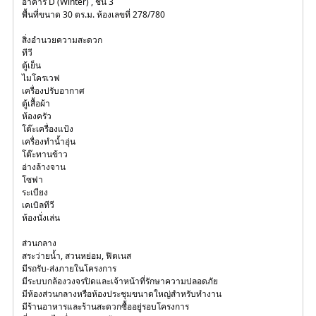
อาคาร D (Winter) , ชั้น 3
พื้นที่ขนาด 30 ตร.ม. ห้องเลขที่ 278/780
สิ่งอำนวยความสะดวก
ทีวี
ตู้เย็น
ไมโครเวฟ
เครื่องปรับอากาศ
ตู้เสื้อผ้า
ห้องครัว
โต๊ะเครื่องแป้ง
เครื่องทำน้ำอุ่น
โต๊ะทานข้าว
อ่างล้างจาน
โซฟา
ระเบียง
เคเบิลทีวี
ห้องนั่งเล่น
ส่วนกลาง
สระว่ายน้ำ, สวนหย่อม, ฟิตเนส
มีรถรับ-ส่งภายในโครงการ
มีระบบกล้องวงจรปิดและเจ้าหน้าที่รักษาความปลอดภัย
มีห้องส่วนกลางหรือห้องประชุมขนาดใหญ่สำหรับทำงาน
มีร้านอาหารและร้านสะดวกซื้ออยู่รอบโครงการ