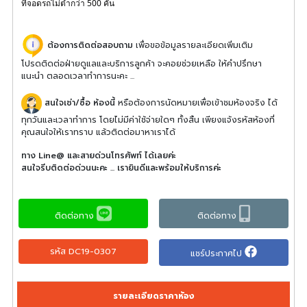
ที่จอดรถไม่ต่ำกว่า 500 คัน
ต้องการติดต่อสอบถาม
เพื่อขอข้อมูลรายละเอียดเพิ่มเติม
โปรดติดต่อฝ่ายดูแลและบริการลูกค้า จะคอยช่วยเหลือ ให้คำปรึกษา
แนะนำ ตลอดเวลาทำการนะคะ ...
สนใจเช่า/ซื้อ ห้องนี้
หรือต้องการนัดหมายเพื่อเข้าชมห้องจริง ได้
ทุกวันและเวลาทำการ โดยไม่มีค่าใช้จ่ายใดๆ ทั้งสิ้น เพียงแจ้งรหัสห้องที่
คุณสนใจให้เราทราบ แล้วติดต่อมาหาเราได้
ทาง Line@ และสายด่วนโทรศัพท์ ได้เลยค่ะ
สนใจรีบติดต่อด่วนนะคะ ... เรายินดีและพร้อมให้บริการค่ะ
ติดต่อทาง
ติดต่อทาง
รหัส DC19-0307
แชร์ประกาศไป
รายละเอียดราคาห้อง