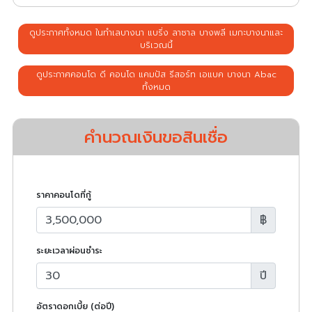
ดูประกาศทั้งหมด ในทำเลบางนา แบริ่ง ลาซาล บางพลี เมกะบางนาและ
บริเวณนี้
ดูประกาศคอนโด ดี คอนโด แคมปัส รีสอร์ท เอแบค บางนา Abac
ทั้งหมด
คำนวณเงินขอสินเชื่อ
ราคาคอนโดที่กู้
฿
ระยะเวลาผ่อนชำระ
ปี
อัตราดอกเบี้ย (ต่อปี)